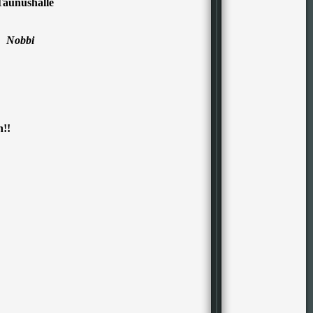
aunushalle
 Nobbi
n!!