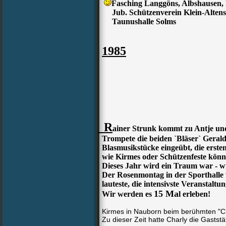
Fasching Langgöns, Albshausen,
Jub. Schützenverein Klein-Altens
Taunushalle Solms
1985
R
ainer Strunk kommt zu Antje und
Trompete die beiden `Bläser` Gerald
Blasmusikstücke eingeübt, die ersten
wie Kirmes oder Schützenfeste kön
Dieses Jahr wird ein Traum war - wi
Der Rosenmontag in der Sporthalle w
lauteste, die intensivste Veranstaltun
15 Ma
Wir werden es
l erleben!
Kirmes in Nauborn beim berühmten "C
Zu dieser Zeit hatte Charly die Gast