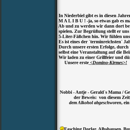
In Niederbiel gibt es in diesen Jah
M A L I B U ! -ja, so etwas gab es m
Ab und zu werden wir dann dort bei
spielen. Zur Begrüßung stellt er un
5-Liter-Fäßchen hin. Wir fühlen uns
Es ist eines der `terminreichsten` J
Durch unsere ersten Erfolge, durch 
selbst eine Veranstaltung auf die Bein
Wir laden zu einer Grillfeier und dü
Unsere erste
<Domino-Kirmes>!
Nobbi - Antje - Gerald`s Mama / Ger
der Beweis: von diesem Zeitpu
dem Alkohol abgeschworen
, ei
Fasching Dorlar, Albshausen, Bu