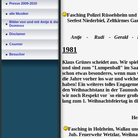
Presse 2009-2010
alle Musiker
Fasching Polizei Rüsselsheim und
*
Seefest Niederbiel, Zeltkirmes Garb
Bilder von und mit Antje & die
Dominos
Disclamer
Antje - Rudi - Gerald - 
Counter
*
1981
Besucher
Klaus Grünes scheidet aus. Wir spiel
und sind zum "Lumpenball" im Saal
schon etwas besonderes, wenn man w
die Jahre vorher los war und welche
haben! Ein weiteres tolles Engageme
den Weihnachtstanz in der Taunushal
wir noch Respekt vor `so einer groß
lang zum 1. Weihnachtsfeiertag in die
He
Fasching in Holzheim, Wallau u
Jub. Feuerwehr Wetzlar, Weihnach