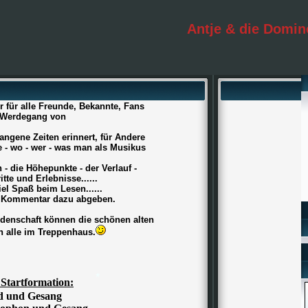
Antje & die Domin
für alle Freunde, Bekannte, Fans
 Werdegang von
ne Zeiten erinnert, für Andere
- wo - wer - was man als Musikus
ie Höhepunkte - der Verlauf -
e und Erlebnisse......
 Spaß beim Lesen......
ommentar dazu abgeben.
nschaft können die schönen alten
alle im Treppenhaus.
Startformation:
d und Gesang