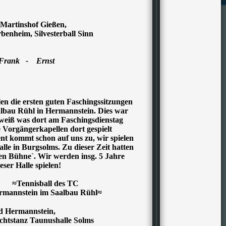
 Martinshof Gießen,
enheim, Silvesterball Sinn
Frank - Ernst
*
en die ersten guten Faschingssitzungen
bau Rühl in Hermannstein. Dies war
eiß was dort am Faschingsdienstag
 Vorgängerkapellen dort gespielt
nt kommt schon auf uns zu, wir spielen
le in Burgsolms. Zu dieser Zeit hatten
en Bühne`. Wir werden insg. 5 Jahre
ser Halle spielen!
≈Tennisball des TC
rmannstein im Saalbau Rühl≈
nd Hermannstein,
tstanz Taunushalle Solms