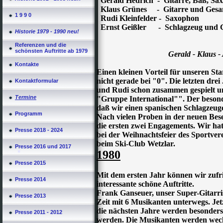
Gerald Hedrich - Gitarre, Baß, Sa
Klaus Grünes - Gitarre und Gesa
1 9 9 0
Rudi Kleinfelder - Saxophon
Ernst Geißler - Schlagzeug und 
Historie 1979 - 1990 neu!
Referenzen und die
schönsten Auftritte ab 1979
Gerald - Klaus - 
Kontakte
Einen kleinen Vorteil für unseren St
nicht gerade bei "0". Die letzten dre
Kontaktformular
und Rudi schon zusammen gespielt 
Termine
"Gruppe International"". Der beso
daß wir einen spanischen Schlagzeuge
Programm
Nach vielen Proben in der neuen Be
die ersten zwei Engagements. Wir hatt
Presse 2018 - 2024
bei der Weihnachtsfeier des Sportver
beim Ski-Club Wetzlar.
Presse 2016 und 2017
1980
Presse 2015
Mit dem ersten Jahr können wir zufri
Presse 2014
interessante schöne Auftritte.
Frank Ganseuer, unser Super-Gitarris
Presse 2013
Zeit mit 6 Musikanten unterwegs. Jetz
die nächsten Jahre werden besonders
Presse 2011 - 2012
werden. Die Musikanten werden wec