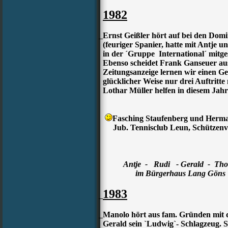
1982
Ernst Geißler hört auf bei den Do
(feuriger Spanier, hatte mit Antje u
in der ´Gruppe International´ mitgesp
Ebenso scheidet Frank Ganseuer aus
Zeitungsanzeige lernen wir einen G
glücklicher Weise nur drei Auftritte 
Lothar Müller helfen in diesem Jahr
Fasching Staufenberg und Herma
Jub. Tennisclub Leun, Schützenve
Antje - Rudi - Gerald - Tho
im Bürgerhaus Lang Göns
1983
Manolo hört aus fam. Gründen mit 
Gerald sein `Ludwig`- Schlagzeug. Se