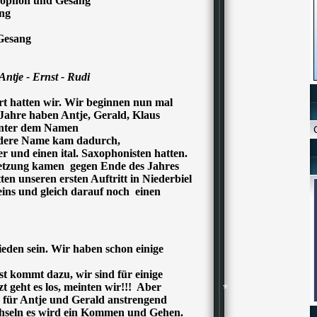
xophon und Gesang
ng
Gesang
Antje - Ernst - Rudi
art hatten wir. Wir beginnen nun mal
i Jahre haben Antje, Gerald, Klaus
*
unter dem Namen
ndere Name kam dadurch,
r und einen ital. Saxophonisten hatten.
setzung kamen gegen Ende des Jahres
en unseren ersten Auftritt in Niederbiel
eins und gleich darauf noch einen
*
eden sein. Wir haben schon einige
t kommt dazu, wir sind für einige
t geht es los, meinten wir!!! Aber
 für Antje und Gerald anstrengend
hseln es wird ein Kommen und Gehen.