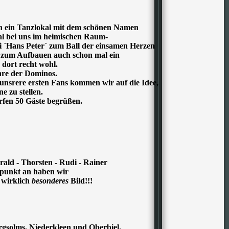
ren ein Tanzlokal mit dem schönen Namen
al bei uns im heimischen Raum-
 `Hans Peter` zum Ball der einsamen Herzen
s zum Aufbauen auch schon mal ein
 dort recht wohl.
ahre der Dominos.
unsrere ersten Fans kommen wir auf die Idee,
e zu stellen.
rfen 50 Gäste begrüßen.
ald - Thorsten - Rudi - Rainer
nkt an haben wir
n wirklich
besonderes
Bild!!!
rgsolms, Niederkleen und Oberbiel.