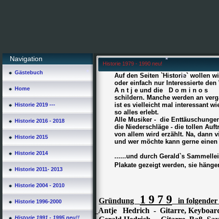
Navigation
Historie 1979 - 1990 neu!
Gästebuch
Auf den Seiten `Historie` wollen wir 
oder einfach nur Interessierte den
Home
A n t j e und die D o m i n o s
schildern. Manche werden an vergange
ist es vielleicht mal interessant wie 
Historie 2019 ---
so alles erlebt.
Alle Musiker - die Enttäuschungen - d
Historie 2016 - 2018
die Niederschläge - die tollen Auftritt
von allem wird erzählt. Na, dann viel
*
Historie 2015
*
*
und wer möchte kann gerne einen K
Historie 2014
......und durch Gerald`s Sammelleide
Plakate gezeigt werden, sie hängen 
Historie 2011- 2013
Historie 2004 - 2010
1 9 7 9
Gründung
in folgender 
Historie 1996-2000
Antje Hedrich - Gitarre, Keyboar
Historie 1991 - 1995 neu!!