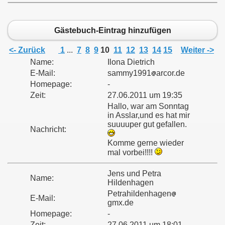
Gästebuch-Eintrag hinzufügen
<- Zurück
1
...
7
8
9
10
11
12
13
14
15
Weiter ->
Name:
Ilona Dietrich
tritte ab 1979
E-Mail:
sammy1991
arcor.de
Homepage:
-
Zeit:
27.06.2011 um 19:35
Hallo, war am Sonntag
in Asslar,und es hat mir
suuuuper gut gefallen.
Nachricht:
Komme gerne wieder
mal vorbei!!!!
Jens und Petra
Name:
Hildenhagen
Petrahildenhagen
E-Mail:
gmx.de
Homepage:
-
Zeit:
27.06.2011 um 18:01