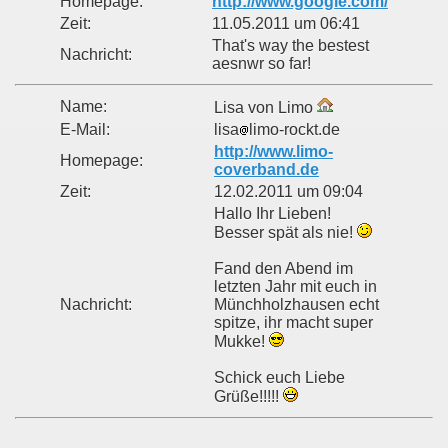
Homepage:
http://www.google.com/
Zeit:
11.05.2011 um 06:41
That's way the bestest
Nachricht:
aesnwr so far!
Name:
Lisa von Limo
E-Mail:
lisa
limo-rockt.de
http://www.limo-
Homepage:
coverband.de
Zeit:
12.02.2011 um 09:04
Hallo Ihr Lieben!
Besser spät als nie!
Fand den Abend im
letzten Jahr mit euch in
Nachricht:
Münchholzhausen echt
spitze, ihr macht super
Mukke!
Schick euch Liebe
Grüße!!!!!