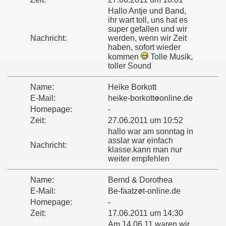
Hallo Antje und Band,
ihr wart toll, uns hat es
super gefallen und wir
Nachricht:
werden, wenn wir Zeit
haben, sofort wieder
kommen
Tolle Musik,
toller Sound
Name:
Heike Borkott
E-Mail:
heike-borkott
online.de
Homepage:
-
ominos
Zeit:
27.06.2011 um 10:52
hallo war am sonntag in
asslar war einfach
Nachricht:
klasse.kann man nur
weiter empfehlen
Name:
Bernd & Dorothea
E-Mail:
Be-faatz
t-online.de
Homepage:
-
Zeit:
17.06.2011 um 14:30
Am 14.06.11 waren wir