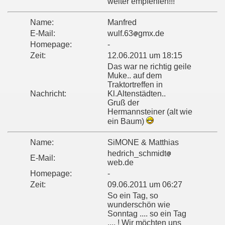
weiter empfehlen!!!
Name:
Manfred
E-Mail:
wulf.63
gmx.de
Homepage:
-
Zeit:
12.06.2011 um 18:15
Das war ne richtig geile
Muke.. auf dem
Traktortreffen in
Nachricht:
Kl.Altenstädten..
Gruß der
Hermannsteiner (alt wie
ein Baum)
Name:
SiMONE & Matthias
hedrich_schmidt
E-Mail:
web.de
Homepage:
-
Zeit:
09.06.2011 um 06:27
So ein Tag, so
wunderschön wie
Sonntag .... so ein Tag
.... ! Wir möchten uns