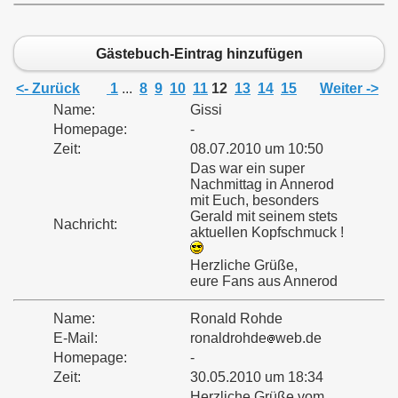
Gästebuch-Eintrag hinzufügen
<- Zurück
1
...
8
9
10
11
12
13
14
15
Weiter ->
Name:
Gissi
tritte ab 1979
Homepage:
-
Zeit:
08.07.2010 um 10:50
Das war ein super
Nachmittag in Annerod
mit Euch, besonders
Gerald mit seinem stets
Nachricht:
aktuellen Kopfschmuck !
Herzliche Grüße,
eure Fans aus Annerod
Name:
Ronald Rohde
E-Mail:
ronaldrohde
web.de
Homepage:
-
Zeit:
30.05.2010 um 18:34
Herzliche Grüße vom