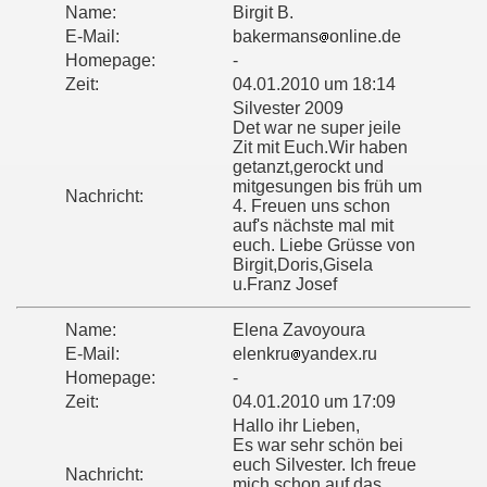
Name:
Birgit B.
E-Mail:
bakermans
online.de
Homepage:
-
Zeit:
04.01.2010 um 18:14
Silvester 2009
Det war ne super jeile
Zit mit Euch.Wir haben
getanzt,gerockt und
mitgesungen bis früh um
Nachricht:
4. Freuen uns schon
auf's nächste mal mit
euch. Liebe Grüsse von
Birgit,Doris,Gisela
u.Franz Josef
Name:
Elena Zavoyoura
E-Mail:
elenkru
yandex.ru
Homepage:
-
Zeit:
04.01.2010 um 17:09
Hallo ihr Lieben,
Es war sehr schön bei
euch Silvester. Ich freue
Nachricht:
mich schon auf das