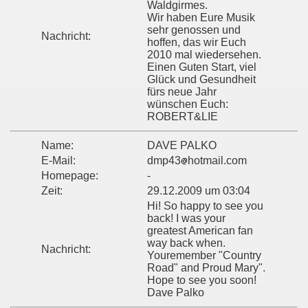
Waldgirmes.
Wir haben Eure Musik
sehr genossen und
Nachricht:
hoffen, das wir Euch
2010 mal wiedersehen.
Einen Guten Start, viel
Glück und Gesundheit
fürs neue Jahr
wünschen Euch:
ROBERT&LIE
Name:
DAVE PALKO
E-Mail:
dmp43
hotmail.com
Homepage:
-
Zeit:
29.12.2009 um 03:04
Hi! So happy to see you
back! I was your
greatest American fan
way back when.
Nachricht:
Youremember "Country
Road" and Proud Mary".
Hope to see you soon!
Dave Palko