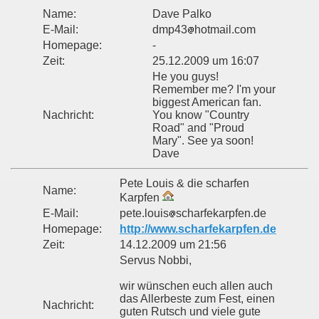
Name:
Dave Palko
E-Mail:
dmp43
hotmail.com
Homepage:
-
Zeit:
25.12.2009 um 16:07
He you guys!
Remember me? I'm your
biggest American fan.
Nachricht:
You know "Country
Road" and "Proud
Mary". See ya soon!
Dave
Pete Louis & die scharfen
Name:
Karpfen
E-Mail:
pete.louis
scharfekarpfen.de
Homepage:
http://www.scharfekarpfen.de
Zeit:
14.12.2009 um 21:56
Servus Nobbi,
wir wünschen euch allen auch
das Allerbeste zum Fest, einen
Nachricht:
guten Rutsch und viele gute